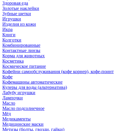
Здоровая еда
Золотые наклейки
Зубные щетки
Игрушки
Изделия из кожи
Икра
Книги
Колготки
Комбинированные
Контактные линзы
Корма для животных
Косметика
Космическое питание
Кофейни самообслуживания (кофе корнер), кофе-поинт
Кофе
Кофемашины автоматические
Кулеры для воды (альтернатива)
Лабубу игрушки
Лампочки
Масло
Масло подсолнечное
Мёд
Медикаменты
Медицинские маски
Метизы (болты, гвозди, гайки)